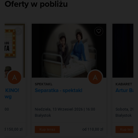
Oferty w pobliżu
Choreografia: Swiatłana Sarokina, Kamila Jabłońska
Przygotowanie wokalne: Sara Świątkowska-Mituła, Michał Mituła
SPEKTAKL
KABARET
LE KINO!
Separatka - spektakl
Artur Bar
wa wg
 20:00
Niedziela, 13 Wrzesień 2026 | 16:00
Sobota, 29 Si
Białystok
Białystok
od 150,00 zł
od 110,00 zł
Kup teraz
Kup teraz